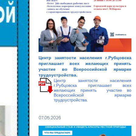
Центр занятости населения г.Рубцовска
приглашает всех желающих принять
участие во Всероссийской ярмарке
трудоустройства.
Центр занятости населения
г.Рубцовска приглашает всех
желающих принять участие во
Всероссийской ярмарке
трудоустройства.
07.05.2026