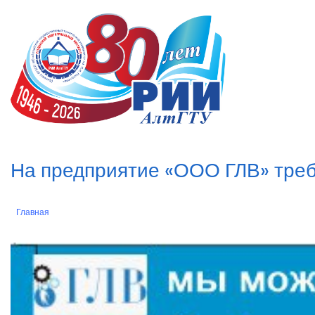
Перейти
к
n
основному
содержанию
На предприятие «ООО ГЛВ» треб
Главная
Строка
навигации