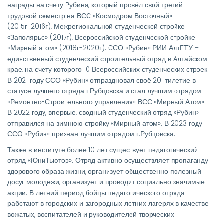
награды на счету Рубина, который провёл свой третий
трудовой семестр на ВСС «Космодром Восточный»
(2015г-2016г), Межрегиональной студенческой стройке
«Заполярье» (2017г), Всероссийской студенческой стройке
«Мирный атом» (2018г-2020г). ССО «Рубин» РИИ АлтГТУ –
единственный студенческий строительный отряд в Алтайском
крае, на счету которого 10 Всероссийских студенческих строек.
В 2021 году ССО «Рубин» отпраздновал своё 20-тилетие в
статусе лучшего отряда г.Рубцовска и стал лучшим отрядом
«Ремонтно-Строительного управления» ВСС «Мирный Атом».
В 2022 году, впервые, сводный студенческий отряд «Рубин»
отправился на зимнюю стройку «Мирный атом». В 2023 году
ССО «Рубин» признан лучшим отрядом г.Рубцовска.
Также в институте более 10 лет существует педагогический
отряд «ЮниТьютор». Отряд активно осуществляет пропаганду
здорового образа жизни, организует общественно полезный
досуг молодежи, организует и проводит социально значимые
акции. В летний период бойцы педагогического отряда
работают в городских и загородных летних лагерях в качестве
вожатых, воспитателей и руководителей творческих