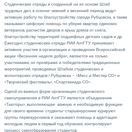
Студенческие отряды и созданный на их основе Штаб
трудовых дел, в осенне-зимний и весенний период ведут
активную работу по благоустройству города Рубцовска, а также
оказывают шефскую помощь по уборке квартир одиноких
ветеранов, расчистке дворов и крыш домов от снега,
благоустройству территорий подшефных детских садов и др.
Ежегодно студенческие отряды РИИ АлтГТУ принимают
активное участие в организации и проведении Всероссийской
акции «Весенняя неделя добра», являются не только
участниками, но призёрами и победителями традиционных
мероприятий, проводимых Штабом студенческих и
волонтерских отрядов г.Рубцовска – «Мисс и Мистер СО» и
«Творческий фестиваль», «Спартакиада СО».
Одной из важных форм организации студенческого
самоуправления в РИИ АлтГТУ является объединение
«Тьюторы», выполняющее важную и необходимую функцию
для своего времени: студенты-старшекурсники курируют
группы первокурсников и оказывают помощь в адаптации
молодым людям в первый год обучения, контролируют
процесс самообразования студентов.