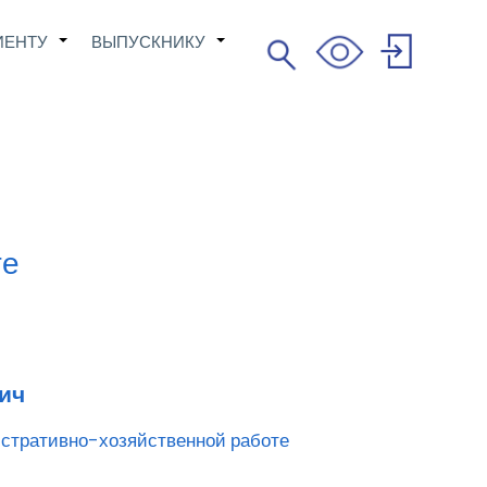
ИЕНТУ
ВЫПУСКНИКУ
Поиск
+
+
Search
User
account
menu
те
ич
истративно-хозяйственной работе