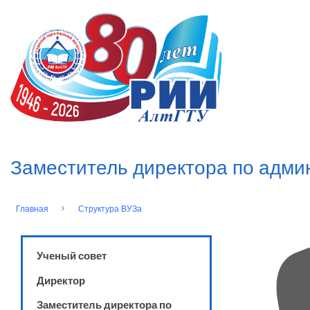
Перейти
к
n
основному
содержанию
Заместитель директора по адми
Главная
Структура ВУЗа
Строка
навигации
Ученый совет
Директор
Заместитель директора по