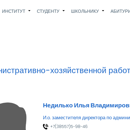
Main
ИНСТИТУТ
СТУДЕНТУ
ШКОЛЬНИКУ
АБИТУР
+
+
+
avigation
нистративно-хозяйственной рабо
Недилько Илья Владимиров
И.о. заместителя директора по админ
+7(38557)5-98-46