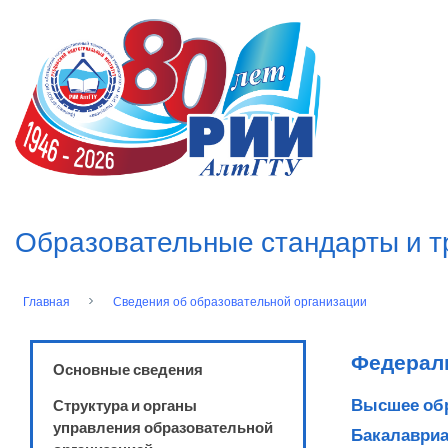
Перейти
к
n
основному
содержанию
Образовательные стандарты и 
Главная
Сведения об образовательной организации
Строка
навигации
Федерал
Основные сведения
Высшее об
Структура и органы
управления образовательной
Бакалавриа