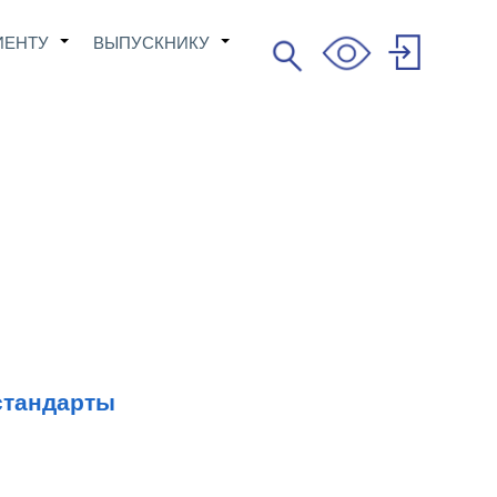
ИЕНТУ
ВЫПУСКНИКУ
Поиск
+
+
Search
User
account
menu
стандарты