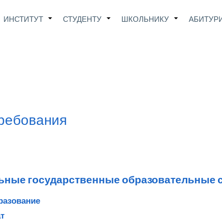
Main
ИНСТИТУТ
СТУДЕНТУ
ШКОЛЬНИКУ
АБИТУР
+
+
+
avigation
требования
ьные государственные образовательные 
разование
т