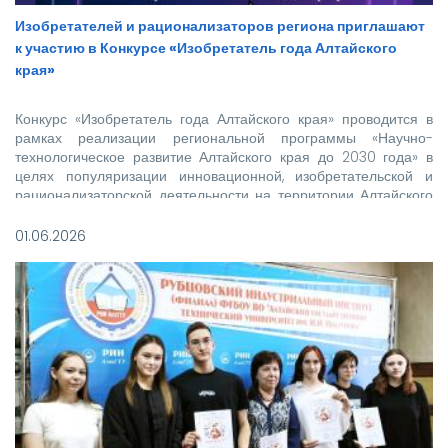
Изобретателей и рационализаторов региона приглашают
к участию в Конкурсе «Изобретатель года Алтайского
края»
Конкурс «Изобретатель года Алтайского края» проводится в
рамках реализации региональной программы «Научно-
технологическое развитие Алтайского края до 2030 года» в
целях популяризации инновационной, изобретательской и
рационализаторской деятельности на территории Алтайского
края.
01.06.2026
Региональный конкурс проводится среди участников Всероссийс
конкурса «Изобретатель года», указавших в заявке для участия
во Всероссийском конкурсе в качестве региона проживания
Алтайский край.