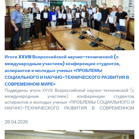
Итоги XXVIII Всероссийской научно-технической (с
международным участием) конференции студентов,
аспирантов и молодых ученых «ПРОБЛЕМЫ
СОЦИАЛЬНОГО И НАУЧНО-ТЕХНИЧЕСКОГО РАЗВИТИЯ В
СОВРЕМЕННОМ МИРЕ»
Подведены итоги XXVIII Всероссийской научно-технической (с
международным участием) конференции студентов,
аспирантов и молодых ученых «ПРОБЛЕМЫ СОЦИАЛЬНОГО И
НАУЧНО-ТЕХНИЧЕСКОГО РАЗВИТИЯ В СОВРЕМЕННОМ
МИРЕ», проходившей 24-25 апреля 2026 года в Рубцовском
индустриальном институте.
28.04.2026
На секции I «Математика и информатика» для участия в
работе заявлены 24 доклада, в том числе 5 докладов