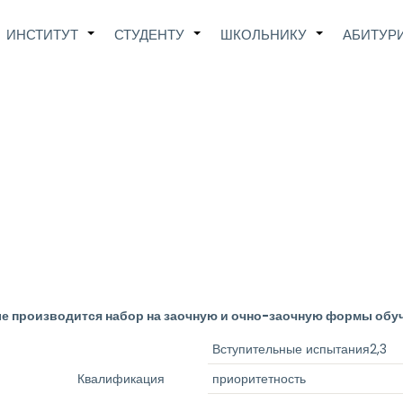
Main
ИНСТИТУТ
СТУДЕНТУ
ШКОЛЬНИКУ
АБИТУР
+
+
+
avigation
ые производится набор на заочную и очно-заочную формы обу
Вступительные испытания2,3
Квалификация
приоритетность