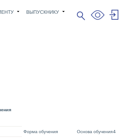
ИЕНТУ
ВЫПУСКНИКУ
Поиск
+
+
Search
User
account
menu
чения
Форма обучения
Основа обучения4