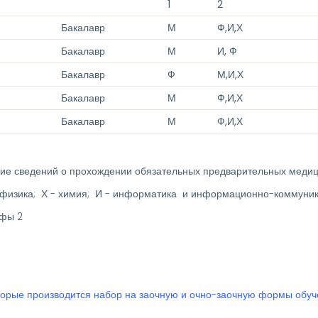
1
2
Бакалавр
М
Ф,И,Х
Бакалавр
М
И, Ф
Бакалавр
Ф
М,И,Х
Бакалавр
М
Ф,И,Х
Бакалавр
М
Ф,И,Х
ение сведений о прохождении обязательных предварительных меди
 - физика; Х - химия; И - информатика и информационно-коммуни
афы 2
торые производится набор на заочную и очно-заочную формы обу