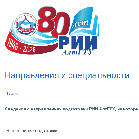
Перейти
к
n
основному
содержанию
Направления и специальности
Главная
Строка
навигации
Сведения о направлениях подготовки РИИ АлтГТУ, на котор
Направление подготовки