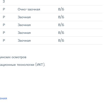
3
Р
Очно-заочная
В/Б
Р
Заочная
В/Б
Р
Заочная
В/Б
Р
Заочная
В/Б
Р
Заочная
В/Б
цинских осмотров
кационные технологии (ИКТ);
чения