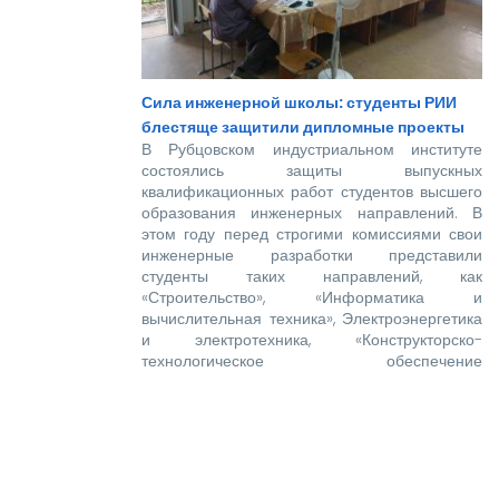
Сила инженерной школы: студенты РИИ
блестяще защитили дипломные проекты
В Рубцовском индустриальном институте
состоялись защиты выпускных
квалификационных работ студентов высшего
образования инженерных направлений. В
этом году перед строгими комиссиями свои
инженерные разработки представили
студенты таких направлений, как
«Строительство», «Информатика и
вычислительная техника», Электроэнергетика
и электротехника, «Конструкторско-
технологическое обеспечение
машиностроительных производств»,
«Технологические машины и оборудование»,
«Наземные транспортно-технологические
комплексы».