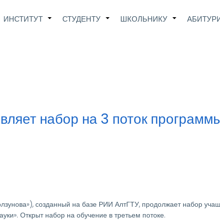
Main
ИНСТИТУТ
СТУДЕНТУ
ШКОЛЬНИКУ
АБИТУР
+
+
+
avigation
являет набор на 3 поток програм
лзунова»), созданный на базе РИИ АлтГТУ, продолжает набор уча
ки». Открыт набор на обучение в третьем потоке.