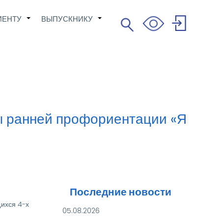
ИЕНТУ
ВЫПУСКНИКУ
Поиск
+
+
Search
User
account
menu
мы ранней профориентации «Я
Последние новости
щихся 4-х
05.08.2026