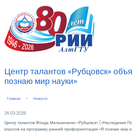
Перейти
к
n
основному
содержанию
Центр талантов «Рубцовск» объ
познаю мир науки»
Главная
Новости
Строка
навигации
25.03.2026
Центр талантов Фонда Мельниченко «Рубцовск» («Наследники По
классов на программу ранней профориентации «Я познаю мир нау