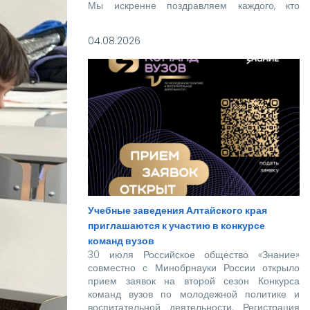
Мы искренне поздравляем каждого, кто
прошел этот непростой путь! Ваше место в
нашей дружной семье уже забронировано.
04.08.2026
Учебные заведения Алтайского края
приглашаются к участию в конкурсе
команд вузов
30 июля Российское общество «Знание»
совместно с Минобрнауки России открыло
прием заявок на второй сезон Конкурса
команд вузов по молодежной политике и
воспитательной деятельности. Регистрация