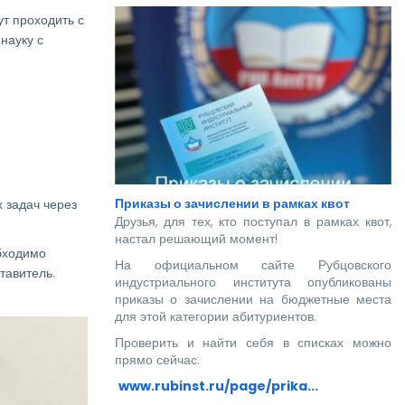
т проходить с
науку с
Приказы о зачислении в рамках квот
 задач через
Друзья, для тех, кто поступал в рамках квот,
настал решающий момент!
обходимо
На официальном сайте Рубцовского
тавитель.
индустриального института опубликованы
приказы о зачислении на бюджетные места
для этой категории абитуриентов.
Проверить и найти себя в списках можно
прямо сейчас:
www.rubinst.ru/page/prika...