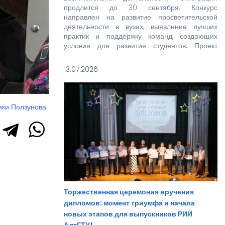
продлится до 30 сентября. Конкурс
направлен на развитие просветительской
деятельности в вузах, выявление лучших
практик и поддержку команд, создающих
условия для развития студентов. Проект
реализуется при поддержке Росмолодежи в
рамках национального проекта «Молодежь и
13.07.2026
дети».
ики Ползунова
Торжественная церемония вручения
дипломов: момент триумфа и начала
новых этапов для выпускников РИИ