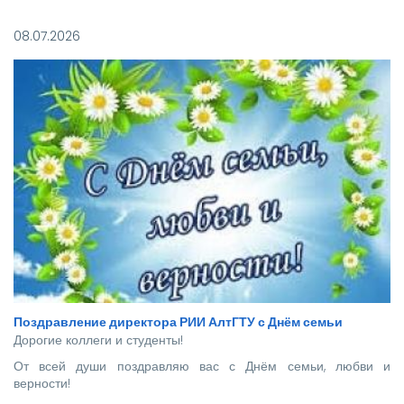
Покорять карьерные вершины из стен вуза в этом году
отправились более 140 новоиспеченных
08.07.2026
высококвалифицированных специалистов, которым предстоит
стать надежной опорой и строить будущее нашей великой
страны.
Поздравление директора РИИ АлтГТУ с Днём семьи
Дорогие коллеги и студенты!
От всей души поздравляю вас с Днём семьи, любви и
верности!