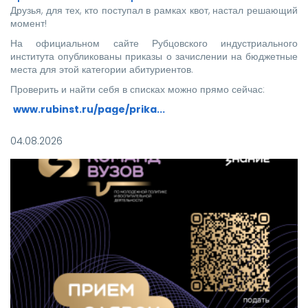
Друзья, для тех, кто поступал в рамках квот, настал решающий
момент!
На официальном сайте Рубцовского индустриального
института опубликованы приказы о зачислении на бюджетные
места для этой категории абитуриентов.
Проверить и найти себя в списках можно прямо сейчас:
www.rubinst.ru/page/prika...
Мы искренне поздравляем каждого, кто прошел этот
04.08.2026
непростой путь! Ваше место в нашей дружной семье уже
забронировано.