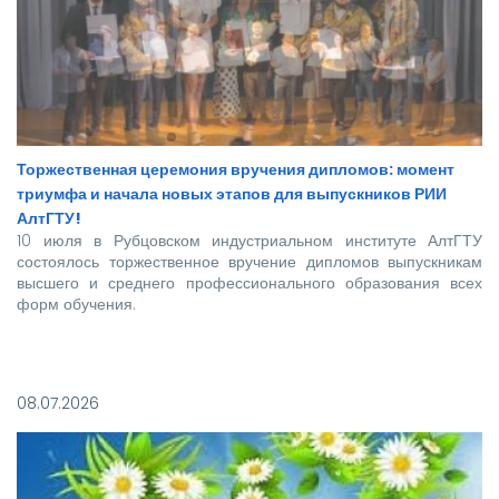
Торжественная церемония вручения дипломов: момент
триумфа и начала новых этапов для выпускников РИИ
АлтГТУ!
10 июля в Рубцовском индустриальном институте АлтГТУ
состоялось торжественное вручение дипломов выпускникам
высшего и среднего профессионального образования всех
форм обучения.
Покорять карьерные вершины из стен вуза в этом году
отправились более 140 новоиспеченных
08.07.2026
высококвалифицированных специалистов, которым предстоит
стать надежной опорой и строить будущее нашей великой
страны.