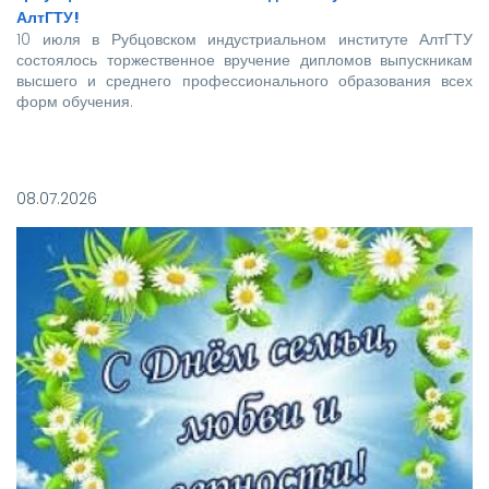
АлтГТУ!
10 июля в Рубцовском индустриальном институте АлтГТУ
состоялось торжественное вручение дипломов выпускникам
высшего и среднего профессионального образования всех
форм обучения.
Покорять карьерные вершины из стен вуза в этом году
отправились более 140 новоиспеченных
08.07.2026
высококвалифицированных специалистов, которым предстоит
стать надежной опорой и строить будущее нашей великой
страны.