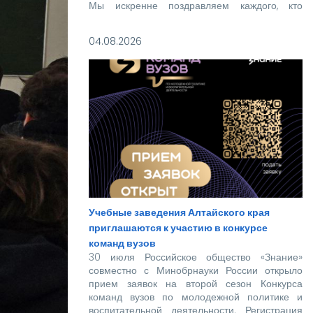
Мы искренне поздравляем каждого, кто
прошел этот непростой путь! Ваше место в
нашей дружной семье уже забронировано.
04.08.2026
Учебные заведения Алтайского края
приглашаются к участию в конкурсе
команд вузов
30 июля Российское общество «Знание»
совместно с Минобрнауки России открыло
прием заявок на второй сезон Конкурса
команд вузов по молодежной политике и
воспитательной деятельности. Регистрация