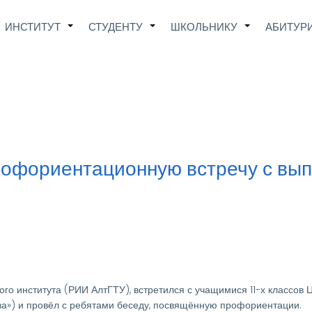
Main
ИНСТИТУТ
СТУДЕНТУ
ШКОЛЬНИКУ
АБИТУР
+
+
+
avigation
офориентационную встречу с вып
ого института (РИИ АлтГТУ), встретился с учащимися 11-х классов 
а») и провёл с ребятами беседу, посвящённую профориентации.