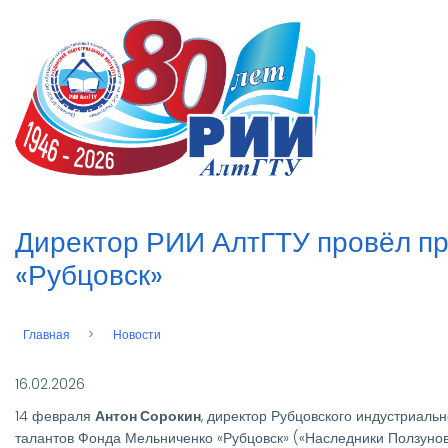
Перейти
к
n
основному
содержанию
Директор РИИ АлтГТУ провёл пр
«Рубцовск»
Главная
Новости
Строка
навигации
16.02.2026
14 февраля
Антон Сорокин
, директор Рубцовского индустриальн
талантов Фонда Мельниченко «Рубцовск» («Наследники Ползунов