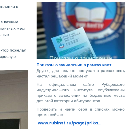
уплении в
ие важные
акантных мест
ичные
ектор пожелал
взрослую
Приказы о зачислении в рамках квот
Друзья, для тех, кто поступал в рамках квот,
настал решающий момент!
На официальном сайте Рубцовского
индустриального института опубликованы
приказы о зачислении на бюджетные места
для этой категории абитуриентов.
Проверить и найти себя в списках можно
прямо сейчас:
www.rubinst.ru/page/prika...