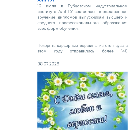
АлтГТУ!
10 июля в Рубцовском индустриальном
институте АлтГТУ состоялось торжественное
вручение дипломов выпускникам высшего и
среднего профессионального образования
всех форм обучения.
Покорять карьерные вершины из стен вуза в
этом году отправились более 140
новоиспеченных высококвалифицированных
специалистов, которым предстоит стать
08.07.2026
надежной опорой и строить будущее нашей
великой страны.