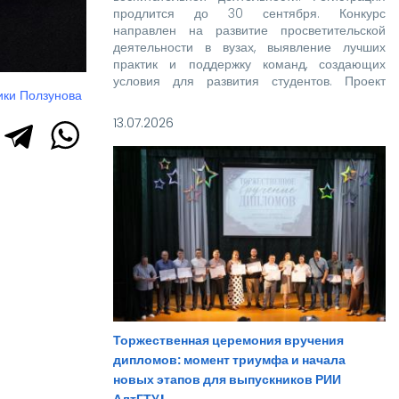
продлится до 30 сентября. Конкурс
направлен на развитие просветительской
деятельности в вузах, выявление лучших
практик и поддержку команд, создающих
условия для развития студентов. Проект
ики Ползунова
реализуется при поддержке Росмолодежи в
рамках национального проекта «Молодежь и
13.07.2026
дети».
Торжественная церемония вручения
дипломов: момент триумфа и начала
новых этапов для выпускников РИИ