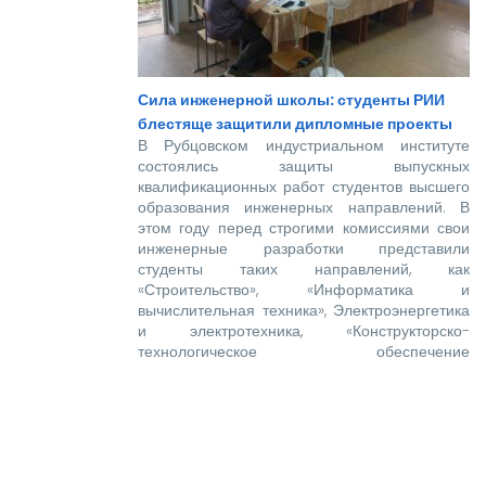
Сила инженерной школы: студенты РИИ
блестяще защитили дипломные проекты
В Рубцовском индустриальном институте
состоялись защиты выпускных
квалификационных работ студентов высшего
образования инженерных направлений. В
этом году перед строгими комиссиями свои
инженерные разработки представили
студенты таких направлений, как
«Строительство», «Информатика и
вычислительная техника», Электроэнергетика
и электротехника, «Конструкторско-
технологическое обеспечение
машиностроительных производств»,
«Технологические машины и оборудование»,
«Наземные транспортно-технологические
комплексы».