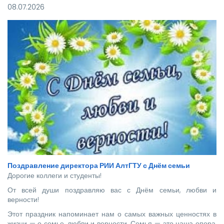
отправились более 140 новоиспеченных
08.07.2026
высококвалифицированных специалистов, которым предстоит
стать надежной опорой и строить будущее нашей великой
страны.
Поздравление директора РИИ АлтГТУ с Днём семьи
Дорогие коллеги и студенты!
От всей души поздравляю вас с Днём семьи, любви и
верности!
Этот праздник напоминает нам о самых важных ценностях в
жизни — о семье, любви и верности. Семья — это наша опора,