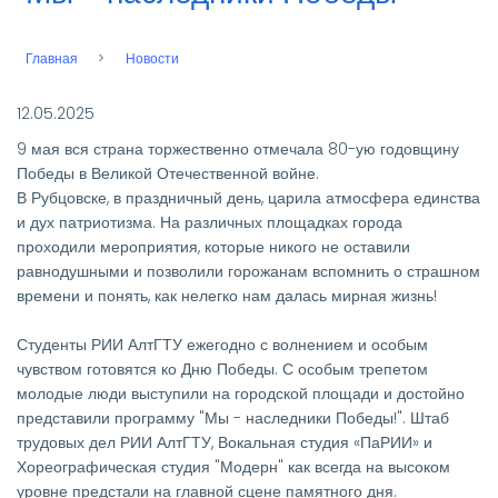
Главная
Новости
Строка
навигации
12.05.2025
9 мая вся страна торжественно отмечала 80-ую годовщину
Победы в Великой Отечественной войне.
В Рубцовске, в праздничный день, царила атмосфера единства
и дух патриотизма. На различных площадках города
проходили мероприятия, которые никого не оставили
равнодушными и позволили горожанам вспомнить о страшном
времени и понять, как нелегко нам далась мирная жизнь!
Студенты РИИ АлтГТУ ежегодно с волнением и особым
чувством готовятся ко Дню Победы. С особым трепетом
молодые люди выступили на городской площади и достойно
представили программу "Мы - наследники Победы!". Штаб
трудовых дел РИИ АлтГТУ, Вокальная студия «ПаРИИ» и
Хореографическая студия "Модерн" как всегда на высоком
уровне предстали на главной сцене памятного дня.