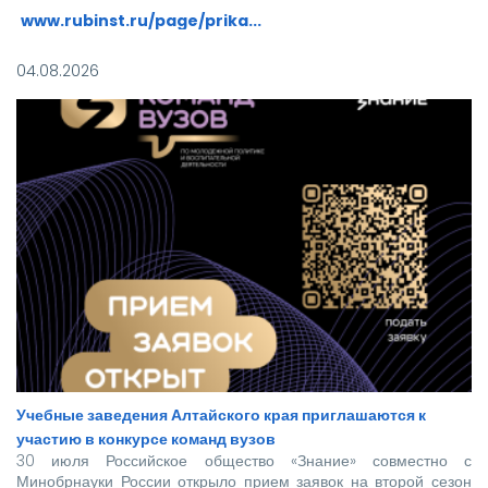
www.rubinst.ru/page/prika...
Мы искренне поздравляем каждого, кто прошел этот
04.08.2026
непростой путь! Ваше место в нашей дружной семье уже
забронировано.
Учебные заведения Алтайского края приглашаются к
участию в конкурсе команд вузов
30 июля Российское общество «Знание» совместно с
Минобрнауки России открыло прием заявок на второй сезон