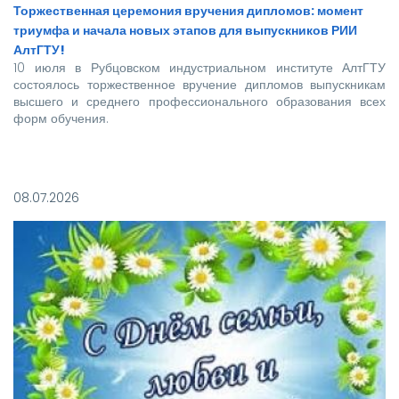
Торжественная церемония вручения дипломов: момент
триумфа и начала новых этапов для выпускников РИИ
АлтГТУ!
10 июля в Рубцовском индустриальном институте АлтГТУ
состоялось торжественное вручение дипломов выпускникам
высшего и среднего профессионального образования всех
форм обучения.
Покорять карьерные вершины из стен вуза в этом году
отправились более 140 новоиспеченных
08.07.2026
высококвалифицированных специалистов, которым предстоит
стать надежной опорой и строить будущее нашей великой
страны.