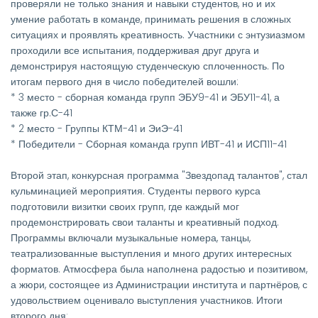
проверяли не только знания и навыки студентов, но и их
умение работать в команде, принимать решения в сложных
ситуациях и проявлять креативность. Участники с энтузиазмом
проходили все испытания, поддерживая друг друга и
демонстрируя настоящую студенческую сплоченность. По
итогам первого дня в число победителей вошли:
* 3 место - сборная команда групп ЭБУ9-41 и ЭБУ11-41, а
также гр.С-41
* 2 место - Группы КТМ-41 и ЭиЭ-41
* Победители - Сборная команда групп ИВТ-41 и ИСП11-41
Второй этап, конкурсная программа "Звездопад талантов", стал
кульминацией мероприятия. Студенты первого курса
подготовили визитки своих групп, где каждый мог
продемонстрировать свои таланты и креативный подход.
Программы включали музыкальные номера, танцы,
театрализованные выступления и много других интересных
форматов. Атмосфера была наполнена радостью и позитивом,
а жюри, состоящее из Администрации института и партнёров, с
удовольствием оценивало выступления участников. Итоги
второго дня: