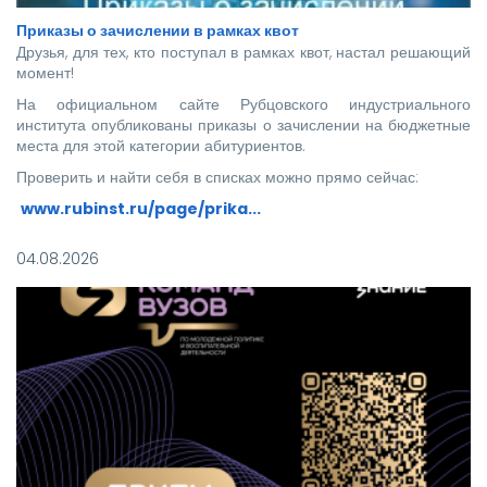
Приказы о зачислении в рамках квот
Друзья, для тех, кто поступал в рамках квот, настал решающий
момент!
На официальном сайте Рубцовского индустриального
института опубликованы приказы о зачислении на бюджетные
места для этой категории абитуриентов.
Проверить и найти себя в списках можно прямо сейчас:
www.rubinst.ru/page/prika...
Мы искренне поздравляем каждого, кто прошел этот
04.08.2026
непростой путь! Ваше место в нашей дружной семье уже
забронировано.