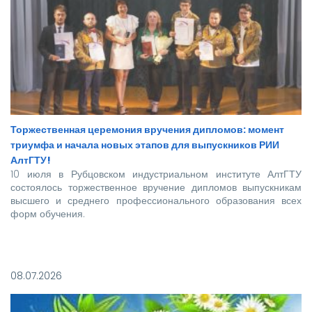
Торжественная церемония вручения дипломов: момент
триумфа и начала новых этапов для выпускников РИИ
АлтГТУ!
10 июля в Рубцовском индустриальном институте АлтГТУ
состоялось торжественное вручение дипломов выпускникам
высшего и среднего профессионального образования всех
форм обучения.
Покорять карьерные вершины из стен вуза в этом году
отправились более 140 новоиспеченных
08.07.2026
высококвалифицированных специалистов, которым предстоит
стать надежной опорой и строить будущее нашей великой
страны.