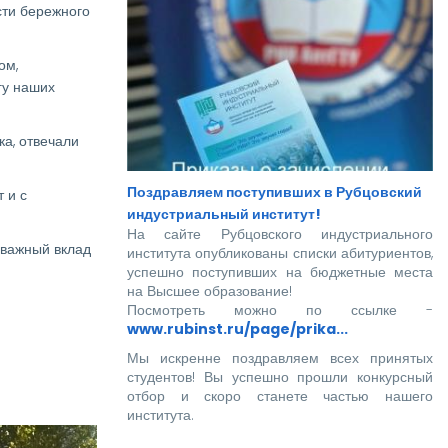
сти бережного
ом,
гу наших
а, отвечали
Поздравляем поступивших в Рубцовский
 и с
индустриальный институт!
На сайте Рубцовского индустриального
 важный вклад
института опубликованы списки абитуриентов,
успешно поступивших на бюджетные места
на Высшее образование!
Посмотреть можно по ссылке -
www.rubinst.ru/page/prika...
Мы искренне поздравляем всех принятых
студентов! Вы успешно прошли конкурсный
отбор и скоро станете частью нашего
института.