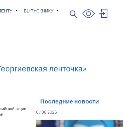
ИЕНТУ
ВЫПУСКНИКУ
Поиск
+
+
Search
User
account
menu
Георгиевская ленточка»
Последние новости
сийской акции
07.08.2026
ой