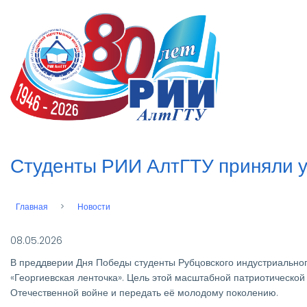
Перейти
к
n
основному
содержанию
Студенты РИИ АлтГТУ приняли у
Главная
Новости
Строка
навигации
08.05.2026
В преддверии Дня Победы студенты Рубцовского индустриальног
«Георгиевская ленточка». Цель этой масштабной патриотической
Отечественной войне и передать её молодому поколению.