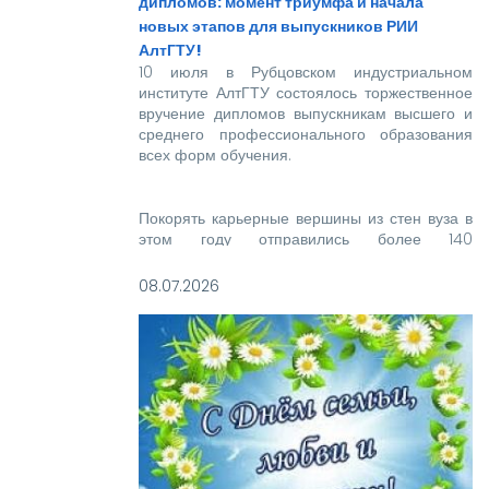
дипломов: момент триумфа и начала
новых этапов для выпускников РИИ
АлтГТУ!
10 июля в Рубцовском индустриальном
институте АлтГТУ состоялось торжественное
вручение дипломов выпускникам высшего и
среднего профессионального образования
всех форм обучения.
Покорять карьерные вершины из стен вуза в
этом году отправились более 140
новоиспеченных высококвалифицированных
специалистов, которым предстоит стать
08.07.2026
надежной опорой и строить будущее нашей
великой страны.