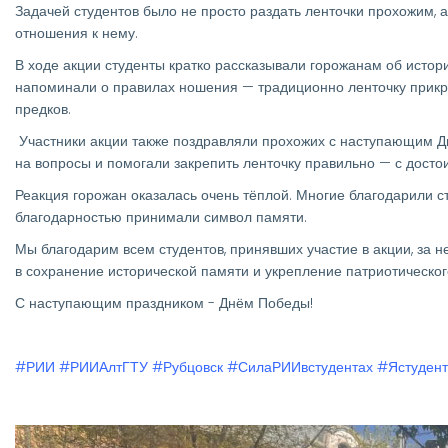
Задачей студентов было не просто раздать ленточки прохожим, а
отношения к нему.
В ходе акции студенты кратко рассказывали горожанам об истори
напоминали о правилах ношения — традиционно ленточку прикре
предков.
Участники акции также поздравляли прохожих с наступающим Д
на вопросы и помогали закрепить ленточку правильно — с досто
Реакция горожан оказалась очень тёплой. Многие благодарили с
благодарностью принимали символ памяти.
Мы благодарим всем студентов, принявших участие в акции, за 
в сохранение исторической памяти и укрепление патриотическог
С наступающим праздником - Днём Победы!
#РИИ
#РИИАлтГТУ
#Рубцовск
#СилаРИИвстудентах
#Ястуден
Изображение