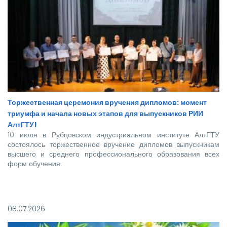
Торжественная церемония вручения дипломов: момент
триумфа и начала новых этапов для выпускников РИИ
АлтГТУ!
10 июля в Рубцовском индустриальном институте АлтГТУ
состоялось торжественное вручение дипломов выпускникам
высшего и среднего профессионального образования всех
форм обучения.
Покорять карьерные вершины из стен вуза в этом году
отправились более 140 новоиспеченных
08.07.2026
высококвалифицированных специалистов, которым предстоит
стать надежной опорой и строить будущее нашей великой