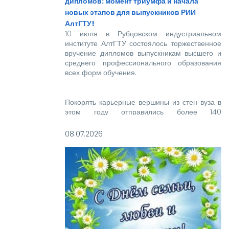
дипломов: момент триумфа и начала
новых этапов для выпускников РИИ
АлтГТУ!
10 июля в Рубцовском индустриальном
институте АлтГТУ состоялось торжественное
вручение дипломов выпускникам высшего и
среднего профессионального образования
всех форм обучения.
Покорять карьерные вершины из стен вуза в
этом году отправились более 140
новоиспеченных высококвалифицированных
специалистов, которым предстоит стать
08.07.2026
надежной опорой и строить будущее нашей
великой страны.