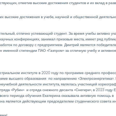
ющих, отметив высокие достижения студентов и их вклад в разв
ысокие достижения в учебе, научной и общественной деятельно
тельный, отлично успевающий студент. За время учебы активно уч
научных конференциях, занимал призовые места, имеет ряд публик
аботок по договору с предприятием. Дмитрий является победител
н именной стипендии ПАО «Газпром» за отличную учебу и активное
стриальном институте в 2020 году по программе среднего профес
рамме высшего образования по направлению «Электроэнергетика».
неучебной деятельности института, являлась участницей хореогра
отряда «Рубин» и отряда снежного десанта «Снегири», в 2023 году 
всего периода обучения Екатерина оказывала активную помощь в
на является действующим председателем студенческого совета ин
ями!