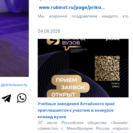
www.rubinst.ru/page/prika...
Мы искренне поздравляем каждого, кто
прошел этот непростой путь! Ваше место в
нашей дружной семье уже забронировано.
04.08.2026
 деятельность
Учебные заведения Алтайского края
приглашаются к участию в конкурсе
команд вузов
30 июля Российское общество «Знание»
совместно с Минобрнауки России открыло