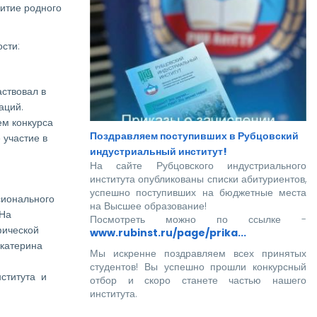
итие родного
сти:
аствовал в
аций.
ем конкурса
Поздравляем поступивших в Рубцовский
 участие в
индустриальный институт!
На сайте Рубцовского индустриального
института опубликованы списки абитуриентов,
успешно поступивших на бюджетные места
сионального
на Высшее образование!
 На
Посмотреть можно по ссылке -
фической
www.rubinst.ru/page/prika...
Екатерина
Мы искренне поздравляем всех принятых
студентов! Вы успешно прошли конкурсный
ститута и
отбор и скоро станете частью нашего
института.