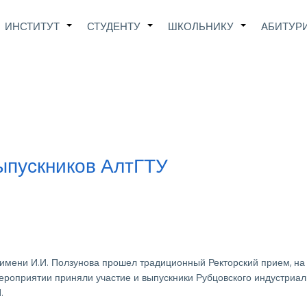
Main
ИНСТИТУТ
СТУДЕНТУ
ШКОЛЬНИКУ
АБИТУР
+
+
+
avigation
ыпускников АлтГТУ
ни И.И. Ползунова прошел традиционный Ректорский прием, на
ероприятии приняли участие и выпускники Рубцовского индустриал
.