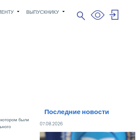
ИЕНТУ
ВЫПУСКНИКУ
Поиск
+
+
Search
User
account
menu
Последние новости
 котором были
07.08.2026
ьного