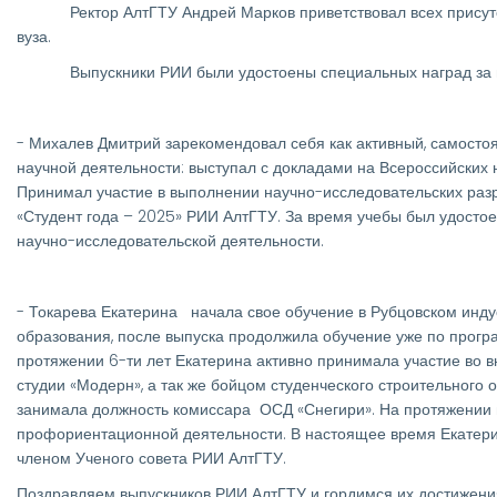
Ректор АлтГТУ Андрей Марков приветствовал всех присутству
вуза.
Выпускники РИИ были удостоены специальных наград за их в
- Михалев Дмитрий зарекомендовал себя как активный, самостоя
научной деятельности: выступал с докладами на Всероссийских 
Принимал участие в выполнении научно-исследовательских разр
«Студент года – 2025» РИИ АлтГТУ. За время учебы был удостое
научно-исследовательской деятельности.
- Токарева Екатерина начала свое обучение в Рубцовском инду
образования, после выпуска продолжила обучение уже по прог
протяжении 6-ти лет Екатерина активно принимала участие во в
студии «Модерн», а так же бойцом студенческого строительного 
занимала должность комиссара ОСД «Снегири». На протяжении 
профориентационной деятельности. В настоящее время Екатери
членом Ученого совета РИИ АлтГТУ.
Поздравляем выпускников РИИ АлтГТУ и гордимся их достижени