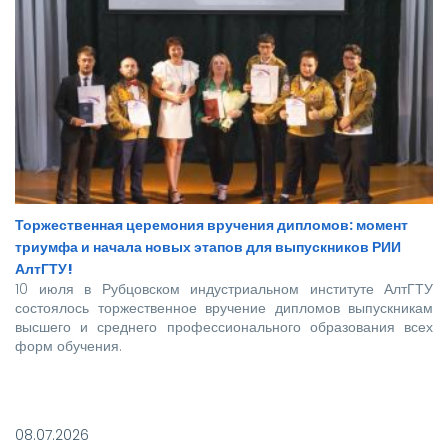
Торжественная церемония вручения дипломов: момент
триумфа и начала новых этапов для выпускников РИИ
АлтГТУ!
10 июля в Рубцовском индустриальном институте АлтГТУ
состоялось торжественное вручение дипломов выпускникам
высшего и среднего профессионального образования всех
форм обучения.
Покорять карьерные вершины из стен вуза в этом году
отправились более 140 новоиспеченных
08.07.2026
высококвалифицированных специалистов, которым предстоит