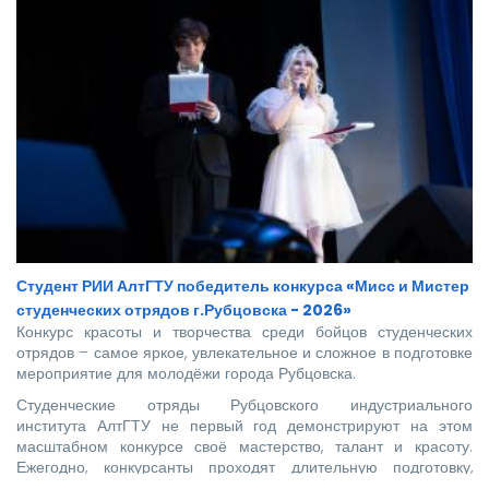
Студент РИИ АлтГТУ победитель конкурса «Мисс и Мистер
студенческих отрядов г.Рубцовска - 2026»
Конкурс красоты и творчества среди бойцов студенческих
отрядов – самое яркое, увлекательное и сложное в подготовке
мероприятие для молодёжи города Рубцовска.
Студенческие отряды Рубцовского индустриального
института АлтГТУ не первый год демонстрируют на этом
масштабном конкурсе своё мастерство, талант и красоту.
Ежегодно, конкурсанты проходят длительную подготовку,
чтобы сделать для города настоящий праздник молодости,