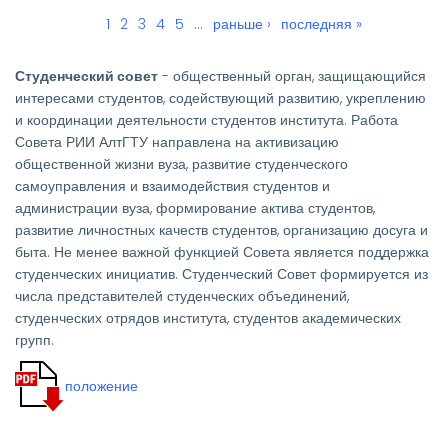
энергии и творчества!
Текущая
1
Page
2
Page
3
Page
4
Page
5
…
Следующая
раньше ›
Последняя
последняя »
Нумерация
страница
страница
страница
Яркими и талантливыми представителями РИИ АлтГТУ стали:
страниц
Студенческий совет
- общественный орган, защищающийся
Брылёва Александра - Студенческий отряд проводников
«Сатурн»;
интересами студентов, содействующий развитию, укреплению
и координации деятельности студентов института. Работа
Совета РИИ АлтГТУ направлена на активизацию
общественной жизни вуза, развитие студенческого
самоуправления и взаимодействия студентов и
администрации вуза, формирование актива студентов,
развитие личностных качеств студентов, организацию досуга и
быта. Не менее важной функцией Совета является поддержка
студенческих инициатив. Студенческий Совет формируется из
числа представителей студенческих объединений,
студенческих отрядов института, студентов академических
групп.
положение