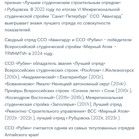
признан «Лучшим студенческим строительным отрядом»
г.Рубцовска. В 2022 году по итогам VI Межрегиональной
студенческой стройки "Санкт-Петербург" ССО "Авангард"
выигрывает знамя лучшего отряда по совокупности
показателей.
Сводный отряд ССО «Авангард» и ССО «Рубин» - победители
Всероссийской студенческой стройки «Мирный Атом –
ТРИНИТИ» в 2024 году.
ССО «Рубин» обладатель звания «Лучший отряд»
Всероссийских студенческих строек: «РосАтом» г.Железногорск
(2010г), «Академический» г.Екатеринбург (2012г),
«Бованенково» Ямало-Ненецкий автономный округ (2014г).
Призёры Всероссийских строек: «Сочное лето» г.Сочи (2010г.),
«Космодром Восточный» (2015г-2016г), Межрегиональная
студенческая стройка «Заполярье» (2017г), Лучший отряд
«Ремонтно-Строительного управления» ВСС «Мирный Атом»
(2021г.-2022г.), лучший отряд г.Рубцовска (2021г, 2023г.).
ССО «Рубин» считается одним из самых титулованных отрядов
Алтайского края!