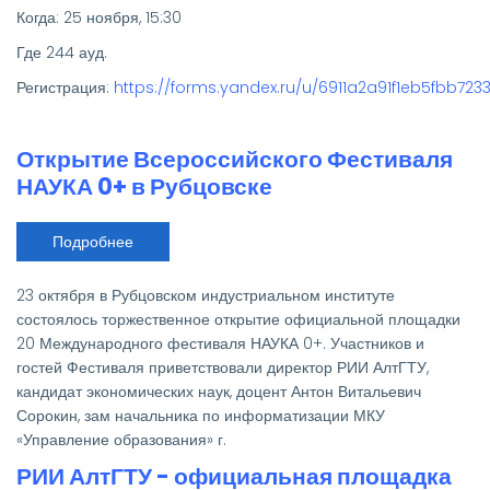
Когда: 25 ноября, 15:30
Где 244 ауд.
Регистрация:
https://forms.yandex.ru/u/6911a2a91f1eb5fbb723
Открытие Всероссийского Фестиваля
НАУКА 0+ в Рубцовске
Подробнее
о
Открытие
Всероссийского
Фестиваля
23 октября в Рубцовском индустриальном институте
НАУКА
0+
состоялось торжественное открытие официальной площадки
в
20 Международного фестиваля НАУКА 0+. Участников и
Рубцовске
гостей Фестиваля приветствовали директор РИИ АлтГТУ,
кандидат экономических наук, доцент Антон Витальевич
Сорокин, зам начальника по информатизации МКУ
«Управление образования» г.
РИИ АлтГТУ - официальная площадка