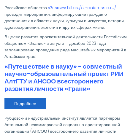
общество
«Знание»
Российское общество
«Знание»
https://znanierussia.ru/
приглашает
принять
проводит мероприятия, информирующие граждан о
участие
достижениях в областях науки, культуры и искусства, истории,
в
проектах
здравоохранения, экологии и других сферах жизни.
В целях развития просветительской деятельности Российским
обществом «Знание» в августе – декабре 2023 года
запланировано проведение ряда масштабных мероприятий в
Алтайском крае:
«Путешествие в науку» - совместный
научно-образовательный проект РИИ
АлтГТУ и АНСОО всестороннего
развития личности «Грани»
Подробнее
о
«Путешествие
в
науку»
Рубцовский индустриальный институт является партнером
-
совместный
Автономной некоммерческой социально ориентированной
научно-
организации (АНСОО) всестороннего развития личности
образовательный