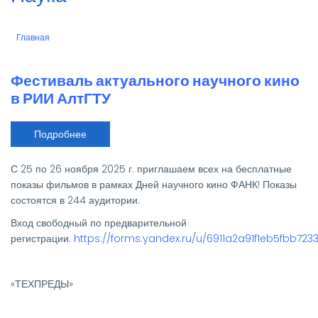
Главная
Строка
навигации
Фестиваль актуального научного кино
в РИИ АлтГТУ
Подробнее
о
Фестиваль
актуального
научного
С 25 по 26 ноября 2025 г. приглашаем всех на бесплатные
кино
в
показы фильмов в рамках Дней научного кино ФАНК! Показы
РИИ
состоятся в 244 аудитории.
АлтГТУ
Вход свободный по предварительной
регистрации:
https://forms.yandex.ru/u/6911a2a91f1eb5fbb723
«ТЕХПРЕДЫ»