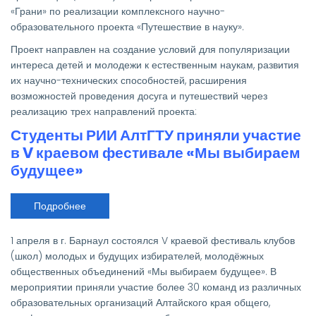
проект
«Грани» по реализации комплексного научно-
РИИ
образовательного проекта «Путешествие в науку».
АлтГТУ
и
АНСОО
Проект направлен на создание условий для популяризации
всестороннего
интереса детей и молодежи к естественным наукам, развития
развития
личности
их научно-технических способностей, расширения
«Грани»
возможностей проведения досуга и путешествий через
реализацию трех направлений проекта:
Студенты РИИ АлтГТУ приняли участие
в V краевом фестивале «Мы выбираем
будущее»
Подробнее
о
Студенты
РИИ
АлтГТУ
1 апреля в г. Барнаул состоялся V краевой фестиваль клубов
приняли
участие
(школ) молодых и будущих избирателей, молодёжных
в
общественных объединений «Мы выбираем будущее». В
V
краевом
мероприятии приняли участие более 30 команд из различных
фестивале
образовательных организаций Алтайского края общего,
«Мы
выбираем