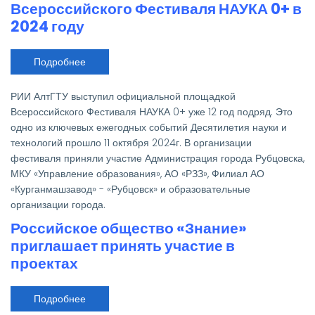
Всероссийского Фестиваля НАУКА 0+ в
2024 году
Подробнее
о
РИИ
АлтГТУ
-
РИИ АлтГТУ выступил официальной площадкой
официальная
площадка
Всероссийского Фестиваля НАУКА 0+ уже 12 год подряд. Это
Всероссийского
одно из ключевых ежегодных событий Десятилетия науки и
Фестиваля
НАУКА
технологий прошло 11 октября 2024г. В организации
0+
фестиваля приняли участие Администрация города Рубцовска,
в
2024
МКУ «Управление образования», АО «РЗЗ», Филиал АО
году
«Курганмашзавод» - «Рубцовск» и образовательные
организации города.
Российское общество «Знание»
приглашает принять участие в
проектах
Подробнее
о
Российское