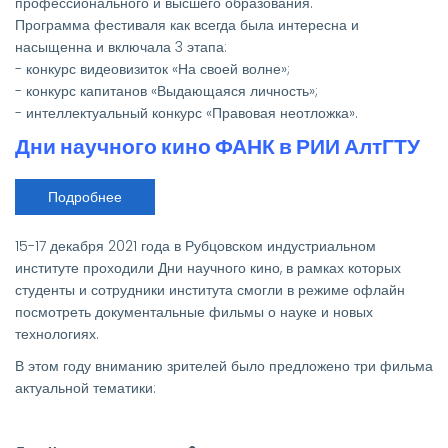
профессионального и высшего образования.
будущее»
Программа фестиваля как всегда была интересна и
насыщенна и включала 3 этапа:
- конкурс видеовизиток «На своей волне»;
- конкурс капитанов «Выдающаяся личность»;
- интеллектуальный конкурс «Правовая неотложка».
Дни научного кино ФАНК в РИИ АлтГТУ
Подробнее
о
Дни
научного
кино
15-17 декабря 2021 года в Рубцовском индустриальном
ФАНК
в
институте проходили Дни научного кино, в рамках которых
РИИ
студенты и сотрудники института смогли в режиме офлайн
АлтГТУ
посмотреть документальные фильмы о науке и новых
технологиях.
В этом году вниманию зрителей было предложено три фильма
актуальной тематики: