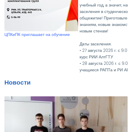
учебный год, а значит, настало время
заселения в студенческое
общежитие! Приготовьтесь к новым
знаниям, новым знакомствам и
Вручение дипломов выпус
новым стенам!
РИИ АлтГТУ
Даты заселения:
• 27 августа 2026 г. с 9:00 до 15:00 - 1
курс РИИ АлтГТУ
• 28 августа 2026 г. с 9:00 до 15:00 -
учащиеся РАПТа и РИ АГУ
• 27, 28, 31 августа 2026 г. с 9:00 до
Новости
15:00 - 2-4 курсы РИИ АлтГТУ
Необходимые документы:
• Паспорт и его копия
• Медицинская справка
(флюорография (копия), кровь на
RW, осмотр на чесотку и педикулез)
• Для первокурсников — два фото