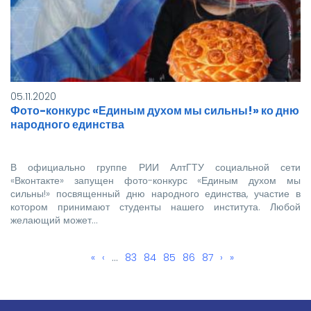
05.11.2020
Фото-конкурс «Единым духом мы сильны!» ко дню
народного единства
В официально группе РИИ АлтГТУ социальной сети
«Вконтакте» запущен фото-конкурс «Единым духом мы
сильны!» посвященный дню народного единства, участие в
котором принимают студенты нашего института. Любой
желающий может…
Первая
«
←
‹
…
Page
83
Page
84
Текущая
85
Page
86
Page
87
Следующая
›
Последняя
»
Нумерация
страница
страница
страница
страница
страниц