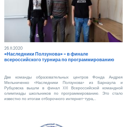
3х4
Важно: студенты, не достигшие 18 лет,
должны явиться на заселение в
сопровождении родителей.
Если у вас возникли вопросы,
обращайтесь по телефону: 8-385-
57-5-98-65.
26.11.2020
Ждем вас!
«Наследники Ползунова» - в финале
всероссийского турнира по программированию
Две команды образовательных центров Фонда Андрея
Мельниченко «Наследники Ползунова» из Барнаула и
Рубцовска вышли в финал XXI Всероссийской командной
олимпиады школьников по программированию. Это стало
известно по итогам отборочного интернет-тура,…