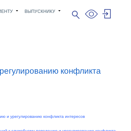
ИЕНТУ
ВЫПУСКНИКУ
Поиск
+
+
Search
User
account
menu
урегулированию конфликта
ию и урегулированию конфликта интересов
аний к служебному поведению и урегулированию конфликта