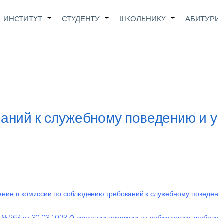
Main
ИНСТИТУТ
СТУДЕНТУ
ШКОЛЬНИКУ
АБИТУР
+
+
+
avigation
аний к служебному поведению и 
ние о комиссии по соблюдению требований к служебному поведен
 №263 от 30.03.2023 О создании комиссии по соблюдению требов