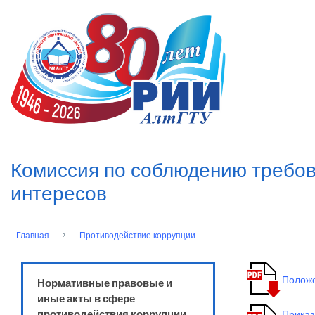
Перейти
к
n
основному
содержанию
Комиссия по соблюдению требов
интересов
Главная
Противодействие коррупции
Строка
навигации
Положе
Нормативные правовые и
иные акты в сфере
противодействия коррупции
Приказ