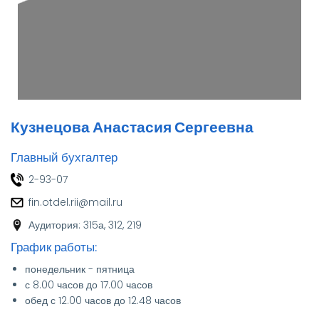
Кузнецова Анастасия Сергеевна
Главный бухгалтер
2-93-07
fin.otdel.rii@mail.ru
Аудитория: 315а, 312, 219
График работы:
График
работы
понедельник - пятница
с 8.00 часов до 17.00 часов
обед с 12.00 часов до 12.48 часов