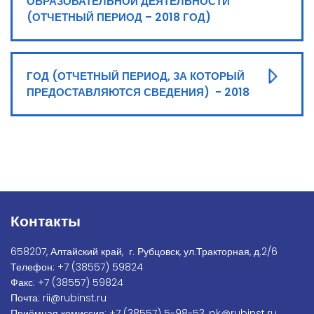
ОБРАЗОВАТЕЛЬНОЙ ДЕЯТЕЛЬНОСТИ
(ОТЧЕТНЫЙ ПЕРИОД – 2018 ГОД)
ГОД (ОТЧЕТНЫЙ ПЕРИОД, ЗА КОТОРЫЙ
ПРЕДОСТАВЛЯЮТСЯ СВЕДЕНИЯ) - 2018
Контакты
658207, Алтайский край, г. Рубцовск, ул.Тракторная, д.2/6
Телефон:
+7
(38557) 59824
Факс:
+7 (38557) 59824
Почта:
rii@rubinst.ru
Приёмная комиссия:
+7 (38557) 5-98-53
,
pk@rubinst.ru