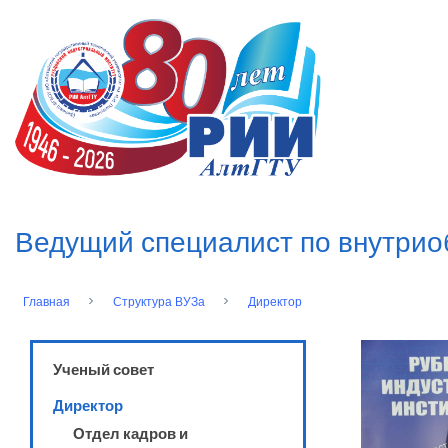
Перейти
к
n
основному
содержанию
Ведущий специалист по внутри
Главная
Структура ВУЗа
Директор
Строка
навигации
Ученый совет
Директор
Отдел кадров и