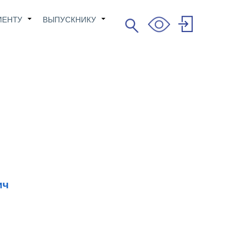
ИЕНТУ
ВЫПУСКНИКУ
Поиск
+
+
Search
User
account
menu
ич