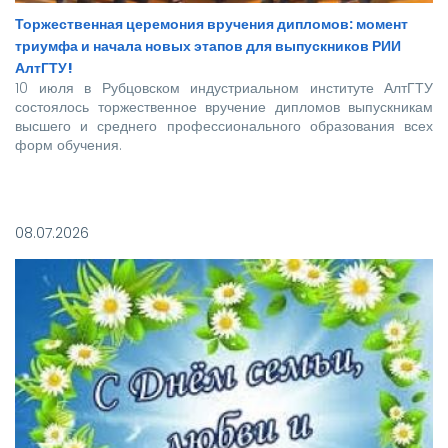
Торжественная церемония вручения дипломов: момент
триумфа и начала новых этапов для выпускников РИИ
АлтГТУ!
10 июля в Рубцовском индустриальном институте АлтГТУ
состоялось торжественное вручение дипломов выпускникам
высшего и среднего профессионального образования всех
форм обучения.
Покорять карьерные вершины из стен вуза в этом году
отправились более 140 новоиспеченных
08.07.2026
высококвалифицированных специалистов, которым предстоит
стать надежной опорой и строить будущее нашей великой
страны.