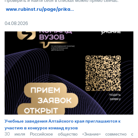
Проверить и найти себя в списках можно прямо сейчас:
www.rubinst.ru/page/prika...
Мы искренне поздравляем каждого, кто прошел этот
04.08.2026
непростой путь! Ваше место в нашей дружной семье уже
забронировано.
Учебные заведения Алтайского края приглашаются к
участию в конкурсе команд вузов
30 июля Российское общество «Знание» совместно с