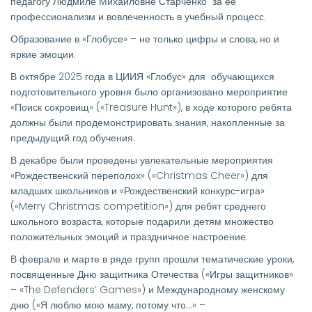
педагогу Людмиле Михайловне Старченко за её
профессионализм и вовлеченность в учебный процесс.
Образование в «Глобусе» – не только цифры и слова, но и
яркие эмоции.
В октябре 2025 года в ЦИИЯ «Глобус» для обучающихся
подготовительного уровня было организовано мероприятие
«Поиск сокровищ» («Treasure Hunt»), в ходе которого ребята
должны были продемонстрировать знания, накопленные за
предыдущий год обучения.
В декабре были проведены увлекательные мероприятия
«Рождественский переполох» («Christmas Cheer») для
младших школьников и «Рождественский конкурс-игра»
(«Merry Christmas competition») для ребят среднего
школьного возраста, которые подарили детям множество
положительных эмоций и праздничное настроение.
В феврале и марте в ряде групп прошли тематические уроки,
посвященные Дню защитника Отечества («Игры защитников»
– «The Defenders’ Games») и Международному женскому
дню («Я люблю мою маму, потому что…» –