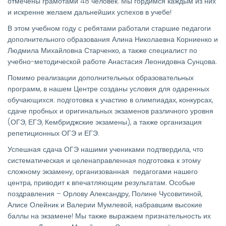
отмечены грамотами 48 человек. Мы гордимся каждым из них
и искренне желаем дальнейших успехов в учебе!
В этом учебном году с ребятами работали старшие педагоги
дополнительного образования Алина Николаевна Корниенко и
Людмила Михайловна Старченко, а также специалист по
учебно-методической работе Анастасия Леонидовна Сунцова.
Помимо реализации дополнительных образовательных
программ, в нашем Центре созданы условия для одаренных
обучающихся: подготовка к участию в олимпиадах, конкурсах,
сдаче пробных и оригинальных экзаменов различного уровня
(ОГЭ, ЕГЭ, Кембриджские экзамены), а также организация
репетиционных ОГЭ и ЕГЭ.
Успешная сдача ОГЭ нашими учениками подтвердила, что
систематическая и целенаправленная подготовка к этому
сложному экзамену, организованная педагогами нашего
центра, приводит к впечатляющим результатам. Особые
поздравления – Орлову Александру, Полине Чусовитиной,
Алисе Олейник и Валерии Мумлевой, набравшим высокие
баллы на экзамене! Мы также выражаем признательность их