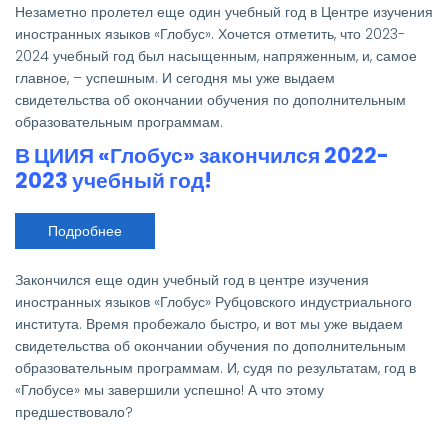
год
Незаметно пролетел еще один учебный год в Центре изучения
в
Центре
иностранных языков «Глобус». Хочется отметить, что 2023-
изучения
2024 учебный год был насыщенным, напряженным, и, самое
иностранных
языков
главное, – успешным. И сегодня мы уже выдаем
«Глобус»
свидетельства об окончании обучения по дополнительным
завершен!
образовательным программам.
В ЦИИЯ «Глобус» закончился 2022-
2023 учебный год!
Подробнее
о
В
ЦИИЯ
«Глобус»
Закончился еще один учебный год в центре изучения
закончился
2022-
иностранных языков «Глобус» Рубцовского индустриального
2023
института. Время пробежало быстро, и вот мы уже выдаем
учебный
год!
свидетельства об окончании обучения по дополнительным
образовательным программам. И, судя по результатам, год в
«Глобусе» мы завершили успешно! А что этому
предшествовало?