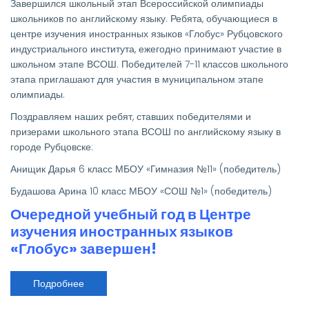
Завершился школьный этап Всероссийской олимпиады
по
английскому
школьников по английскому языку. Ребята, обучающиеся в
языку
центре изучения иностранных языков «Глобус» Рубцовского
(школьный
этап
индустриального института, ежегодно принимают участие в
г.
школьном этапе ВСОШ. Победителей 7-11 классов школьного
Рубцовск)
этапа приглашают для участия в муниципальном этапе
олимпиады.
Поздравляем наших ребят, ставших победителями и
призерами школьного этапа ВСОШ по английскому языку в
городе Рубцовске:
Анищик Дарья 6 класс МБОУ «Гимназия №11» (победитель)
Будашова Арина 10 класс МБОУ «СОШ №1» (победитель)
Очередной учебный год в Центре
изучения иностранных языков
«Глобус» завершен!
Подробнее
о
Очередной
учебный