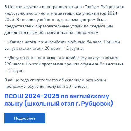
изучения
иностранных
В Центре изучения иностранных языков «Глобус» Рубцовского
языков
«Глобус»
индустриального института завершился учебный год 2024-
:
2025. В течение учебного года нашим центром были
итоги
работы
предоставлены образовательные услуги по следующим
и
дополнительным образовательным программам:
планы
на
будущее
- «Учимся читать по-английски» в объеме 64 часа. Нашими
выпускниками стали 20 ребят - 2 группы;
- «Довузовская подготовка по английскому языку» в объеме
220 часов. По этой программе прошли обучение 94 человека
– 13 групп.
В конце года свидетельства об успешном окончании
программы обучения получили 20 человек.
ВСОШ 2024-2025 по английскому
языку (школьный этап г. Рубцовск)
Подробнее
о
ВСОШ
2024-
2025