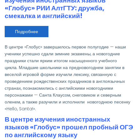
изучения иностранных языков
Competition»)
«Глобус» РИИ АлтГТУ: дружба,
смекалка и английский!
Подробнее
о
Новогодние
праздники
в
В центре «Глобус» завершилось первое полугодие — наши
центре
изучения
ученики успешно сдали зимние экзамены, а новогодние
иностранных
праздники стали ярким итогом насыщенного учебного
языков
«Глобус»
цикла. Младшие школьники на предновогоднем занятии в
РИИ
веселой игровой форме изучили лексику, связанную с
АлтГТУ:
дружба,
проведением рождественских праздников в англоязычных
смекалка
странах, познакомились с английскими новогодними
и
английский!
персонажами — Санта Клаусом, снеговиком и северным
оленем, а также разучили и исполнили новогоднюю песенку
«Hello, Santa!».
В центре изучения иностранных
языков «Глобус» прошел пробный ОГЭ
по английскому языку