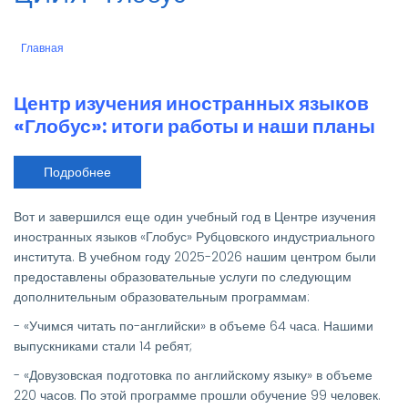
Главная
Строка
навигации
Центр изучения иностранных языков
«Глобус»: итоги работы и наши планы
Подробнее
о
Центр
изучения
иностранных
Вот и завершился еще один учебный год в Центре изучения
языков
«Глобус»:
иностранных языков «Глобус» Рубцовского индустриального
итоги
института. В учебном году 2025-2026 нашим центром были
работы
и
предоставлены образовательные услуги по следующим
наши
дополнительным образовательным программам:
планы
- «Учимся читать по-английски» в объеме 64 часа. Нашими
выпускниками стали 14 ребят;
- «Довузовская подготовка по английскому языку» в объеме
220 часов. По этой программе прошли обучение 99 человек.