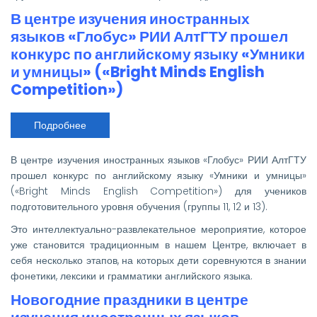
В центре изучения иностранных
языков «Глобус» РИИ АлтГТУ прошел
конкурс по английскому языку «Умники
и умницы» («Bright Minds English
Competition»)
Подробнее
о
В
центре
изучения
В центре изучения иностранных языков «Глобус» РИИ АлтГТУ
иностранных
языков
прошел конкурс по английскому языку «Умники и умницы»
«Глобус»
(«Bright Minds English Competition») для учеников
РИИ
АлтГТУ
подготовительного уровня обучения (группы 11, 12 и 13).
прошел
конкурс
Это интеллектуально-развлекательное мероприятие, которое
по
английскому
уже становится традиционным в нашем Центре, включает в
языку
себя несколько этапов, на которых дети соревнуются в знании
«Умники
и
фонетики, лексики и грамматики английского языка.
умницы»
(«Bright
Новогодние праздники в центре
Minds
English