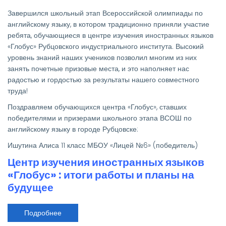
победителей
и
Завершился школьный этап Всероссийской олимпиады по
призеров
школьного
английскому языку, в котором традиционно приняли участие
этапа
ребята, обучающиеся в центре изучения иностранных языков
ВСОШ
2025-
«Глобус» Рубцовского индустриального института. Высокий
2026
уровень знаний наших учеников позволил многим из них
по
английскому
занять почетные призовые места, и это наполняет нас
языку
радостью и гордостью за результаты нашего совместного
труда!
Поздравляем обучающихся центра «Глобус», ставших
победителями и призерами школьного этапа ВСОШ по
английскому языку в городе Рубцовске:
Ишутина Алиса 11 класс МБОУ «Лицей №6» (победитель)
Центр изучения иностранных языков
«Глобус» : итоги работы и планы на
будущее
Подробнее
о
Центр