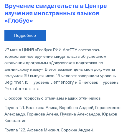
Вручение свидетельств в Центре
изучения иностранных языков
«Глобус»
Подробнее
о
Вручение
свидетельств
в
27 мая в ЦИИЯ «Глобус» РИИ АлтГТУ состоялось
Центре
изучения
торжественное вручение свидетельств об успешном
иностранных
окончании программы «Довузовская подготовка по
языков
«Глобус»
английскому языку». В этот важный день свои документы
получили 39 выпускников: 15 человек завершили уровень
Beginner, 15 – уровень Elementary и 9 человек – уровень
Pre‑Intermediate.
С особой гордостью отмечаем наших отличников:
Группа 121: Вольхина Алиса, Воробьев Андрей, Герасименко
Александр, Горинова Алёна, Пучкина Александра, Юраков
Константин.
Группа 122: Аксенов Михаил, Сорокин Андрей.