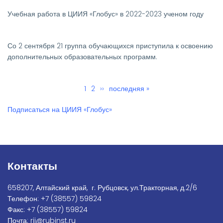
Учебная работа в ЦИИЯ «Глобус» в 2022-2023 ученом году
Со 2 сентября 21 группа обучающихся приступила к освоению
дополнительных образовательных программ.
Текущая
1
Page
2
Следующая
››
Последняя
последняя »
Нумерация
страница
страница
страница
страниц
Подписаться на ЦИИЯ «Глобус»
Контакты
658207, Алтайский край, г. Рубцовск, ул.Тракторная, д.2/6
Телефон:
+7
(38557) 59824
Факс:
+7 (38557) 59824
Почта:
rii@rubinst.ru