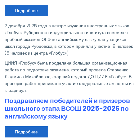
Подробнее
о
В
центре
изучения
2 декабря 2025 года в центре изучения иностранных языков
иностранных
языков
«Глобус» Рубцовского индустриального института состоялся
«Глобус»
пробный экзамен ОГЭ по английскому языку для учащихся
прошел
пробный
школ города Рубцовска, в котором приняли участие 18 человек
ОГЭ
(6 человек из центра «Глобус»).
по
английскому
языку
ЦИИЯ «Глобус» была проделана большая организационная
работа по подготовке экзамена, который провела Старченко
Людмила Михайловна, старший педагог ДО ЦИИЯ «Глобус». В
проверке работ принимали участие федеральные эксперты из
г. Барнаул.
Поздравляем победителей и призеров
школьного этапа ВСОШ 2025-2026 по
английскому языку
Подробнее
о
Поздравляем