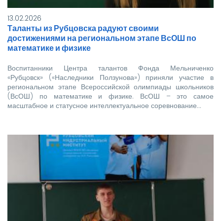
13.02.2026
Таланты из Рубцовска радуют своими
достижениями на региональном этапе ВсОШ по
математике и физике
Воспитанники Центра талантов Фонда Мельниченко
«Рубцовск» («Наследники Ползунова») приняли участие в
региональном этапе Всероссийской олимпиады школьников
(ВсОШ) по математике и физике. ВсОШ – это самое
масштабное и статусное интеллектуальное соревнование…