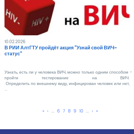
10.02.2026
В РИИ АлтГТУ пройдёт акция "Узнай свой ВИЧ-
статус"
Узнать, есть ли у человека ВИЧ, можно только одним способом –
пройти тестирование на ВИЧ.
Определить по внешнему виду, инфицирован человек или нет,
…
Первая
«
←
‹
…
Page
6
Page
7
Текущая
8
Page
9
Page
10
…
Следующая
›
Последняя
»
Нумерация
страница
страница
страница
страница
страниц