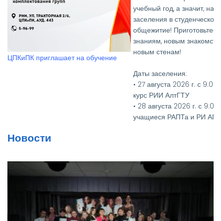
учебный год, а значит, настало время
заселения в студенческое
общежитие! Приготовьтесь к новым
знаниям, новым знакомствам и
Вручение дипломов выпус
новым стенам!
РИИ АлтГТУ
Даты заселения:
• 27 августа 2026 г. с 9:00 до 15:00 - 1
курс РИИ АлтГТУ
• 28 августа 2026 г. с 9:00 до 15:00 -
учащиеся РАПТа и РИ АГУ
• 27, 28, 31 августа 2026 г. с 9:00 до
Новости
15:00 - 2-4 курсы РИИ АлтГТУ
Необходимые документы:
• Паспорт и его копия
• Медицинская справка
(флюорография (копия), кровь на
RW, осмотр на чесотку и педикулез)
• Для первокурсников — два фото