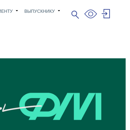
ИЕНТУ
ВЫПУСКНИКУ
Поиск
+
+
Search
User
account
menu