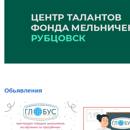
Обьявления
ут