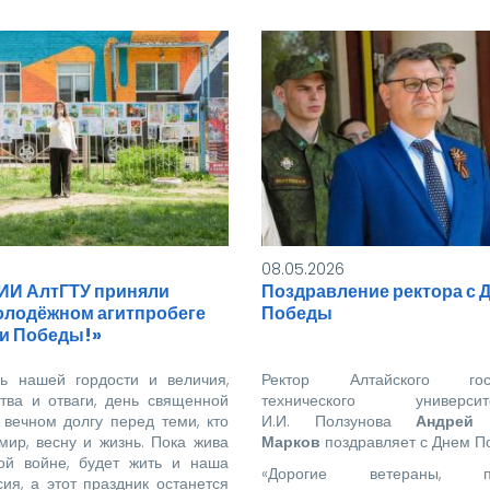
08.05.2026
ИИ АлтГТУ приняли
Поздравление ректора с 
молодёжном агитпробеге
Победы
и Победы!»
 нашей гордости и величия,
Ректор Алтайского госуд
тва и отваги, день священной
технического универ
 вечном долгу перед теми, кто
И.И. Ползунова
Андрей
мир, весну и жизнь. Пока жива
Марков
поздравляет с Днем П
ой войне, будет жить и наша
«Дорогие ветераны, пре
ия, а этот праздник останется