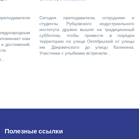
преподаватели
Сегодня преподаватели, сотрудники и
студенты Рубцовского индустриального
института дружно вышли на традиционный
еждународным
субботник, чтобы привести в порядок
напоминает нам
территорию по улице Октябрьской от улицы
 и достижений,
им. Дзержинского до улицы Калинина.
те.
Участники с улыбками встречали…
и…
Полезные ссылки