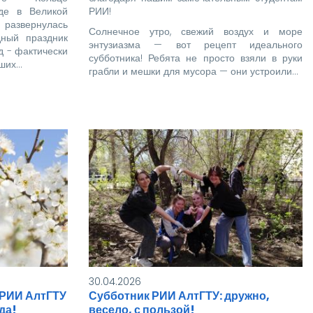
де в Великой
РИИ!
азвернулась
Солнечное утро, свежий воздух и море
дный праздник
энтузиазма — вот рецепт идеального
д - фактически
субботника! Ребята не просто взяли в руки
йших…
грабли и мешки для мусора — они устроили…
30.04.2026
 РИИ АлтГТУ
Субботник РИИ АлтГТУ: дружно,
да!
весело, с пользой!