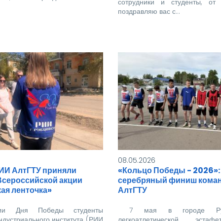
сотрудники и студенты, от
поздравляю вас с…
08.05.2026
ИИ АлтГТУ приняли
«Кольцо Победы - 2026»:
Всероссийской акции
серебряный финиш кома
ая ленточка»
АлтГТУ
ии Дня Победы студенты
7 мая в городе Руб
ндустриального института (РИИ
легкоатлетической эстаф