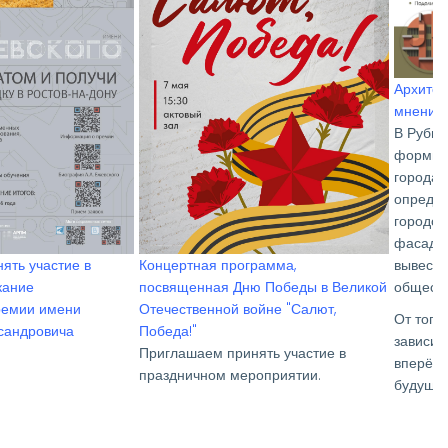
Архитек
мнение 
В Рубцо
формиро
города 
определ
городск
фасадам
вывеска
ять участие в
Концертная программа,
обществ
кание
посвященная Дню Победы в Великой
ремии имени
Отечественной войне "Салют,
От того,
сандровича
Победа!"
зависит
Приглашаем принять участие в
вперёд.
праздничном мероприятии.
будущих
строите
особенн