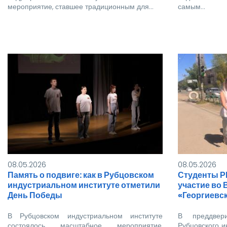
мероприятие, ставшее традиционным для…
самым…
08.05.2026
08.05.2026
Память о подвиге: как в Рубцовском
Студенты Р
индустриальном институте отметили
участие во 
День Победы
«Георгиевск
В Рубцовском индустриальном институте
В преддвер
состоялось масштабное мероприятие,
Рубцовского и