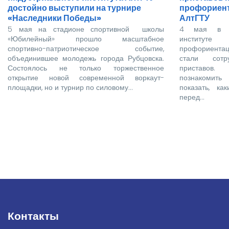
достойно выступили на турнире
профориент
«Наследники Победы»
АлтГТУ
5 мая на стадионе спортивной школы
4 мая в Ру
«Юбилейный» прошло масштабное
институт
спортивно-патриотическое событие,
профориентац
объединившее молодежь города Рубцовска.
стали сотр
Состоялось не только торжественное
приставов
открытие новой современной воркаут-
познакомить
площадки, но и турнир по силовому…
показать, ка
перед…
Нумерация
страниц
Контакты