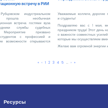
ационную встречу в РИИ
бцовском индустриальном
Уважаемые коллеги, дорогие 
е прошла необычная
и студенты!
ионная встреча: гостями вуза
Поздравляю вас с 1 мая, м
удники службы судебных
праздником труда! Этот день 
. Мероприятие призвано
о важности совместных усилий
 студентов с профессией и
которые мы осуществляем вмес
кие возможности открываются
Желаю вам огромной энергии 
Первая
«
←
‹
Page
1
Page
2
Текущая
3
Page
4
Page
5
…
Следующая
›
Последняя
»
страница
страница
страница
страница
Ресурсы