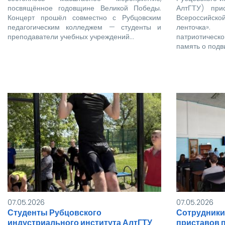
посвящённое годовщине Великой Победы.
АлтГТУ) при
Концерт прошёл совместно с Рубцовским
Всероссийс
педагогическим колледжем — студенты и
ленточка»
преподаватели учебных учреждений…
патриотичес
память о подв
07.05.2026
07.05.2026
Студенты Рубцовского
Сотрудники
индустриального института АлтГТУ
приставов 