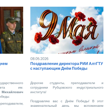
Приглаш
институ
Это зай
вклад п
удобнее
Поделит
каким д
мы живе
08.05.2026
Днем
Поздравление директора РИИ АлтГТУ
с наступающим Днём Победы
арственного
Дорогие студенты, преподаватели и
ситета им.
сотрудники Рубцовского индустриального
 Михайлович
института!
обеды:
Поздравляю вас с Днём Победы! В этот
подаватели,
знаменательный день мы вспоминаем