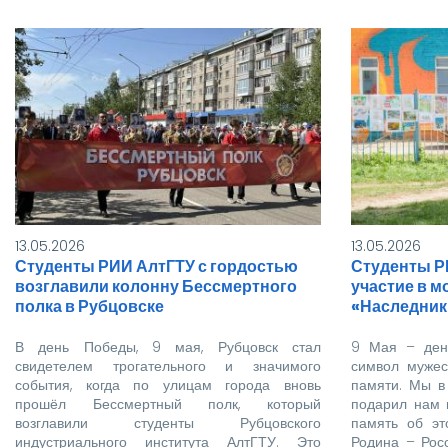
тся
13.05.2026
13.05.2026
Студенты РИИ АлтГТУ с гордостью
Студенты Р
возглавили колонну Бессмертного
участие в 
полка в Рубцовске
«Наследник
В день Победы, 9 мая, Рубцовск стал
9 Мая – день
свидетелем трогательного и значимого
символ мужес
события, когда по улицам города вновь
памяти. Мы в
прошёл Бессмертный полк, который
подарил нам 
возглавили студенты Рубцовского
память об эт
индустриального института АлтГТУ. Это
Родина – Росс