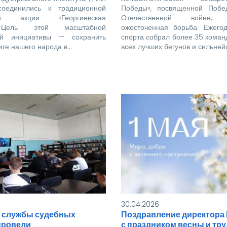
соединились к традиционной
Победы», посвященной Побе
кой акции «Георгиевская
Отечественной войне, р
. Цель этой масштабной
ожесточенная борьба. Ежего
кой инициативы — сохранить
спорта собрал более 35 коман
иге нашего народа в…
всех лучших бегунов и сильне
30.04.2026
 службы судебных
Поздравление директора
провели
с праздником весны и тру