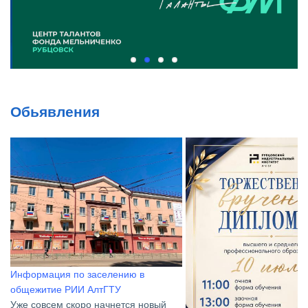
Обьявления
Информация по заселению в
общежитие РИИ АлтГТУ
Уже совсем скоро начнется новый