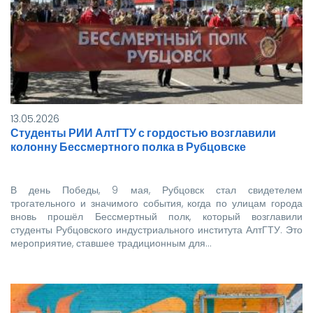
3х4
Важно: студенты, не достигшие 18 лет,
должны явиться на заселение в
сопровождении родителей.
Если у вас возникли вопросы,
обращайтесь по телефону: 8-385-
57-5-98-65.
13.05.2026
Ждем вас!
Студенты РИИ АлтГТУ с гордостью возглавили
колонну Бессмертного полка в Рубцовске
В день Победы, 9 мая, Рубцовск стал свидетелем
трогательного и значимого события, когда по улицам города
вновь прошёл Бессмертный полк, который возглавили
студенты Рубцовского индустриального института АлтГТУ. Это
мероприятие, ставшее традиционным для…