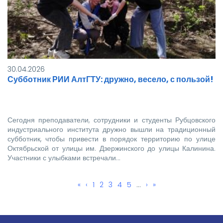
30.04.2026
Субботник РИИ АлтГТУ: дружно, весело, с пользой!
Сегодня преподаватели, сотрудники и студенты Рубцовского
индустриального института дружно вышли на традиционный
субботник, чтобы привести в порядок территорию по улице
Октябрьской от улицы им. Дзержинского до улицы Калинина.
Участники с улыбками встречали…
Первая
«
←
‹
Page
1
Page
2
Текущая
3
Page
4
Page
5
…
Следующая
›
Последняя
»
Нумерация
страница
страница
страница
страница
страниц