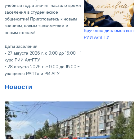
учебный год, а значит, настало время
заселения в студенческое
общежитие! Приготовьтесь к новым
знаниям, новым знакомствам и
Вручение дипломов выпус
новым стенам!
РИИ АлтГТУ
Даты заселения:
• 27 августа 2026 г. с 9:00 до 15:00 - 1
курс РИИ АлтГТУ
• 28 августа 2026 г. с 9:00 до 15:00 -
учащиеся РАПТа и РИ АГУ
• 27, 28, 31 августа 2026 г. с 9:00 до
Новости
15:00 - 2-4 курсы РИИ АлтГТУ
Необходимые документы:
• Паспорт и его копия
• Медицинская справка
(флюорография (копия), кровь на
RW, осмотр на чесотку и педикулез)
• Для первокурсников — два фото