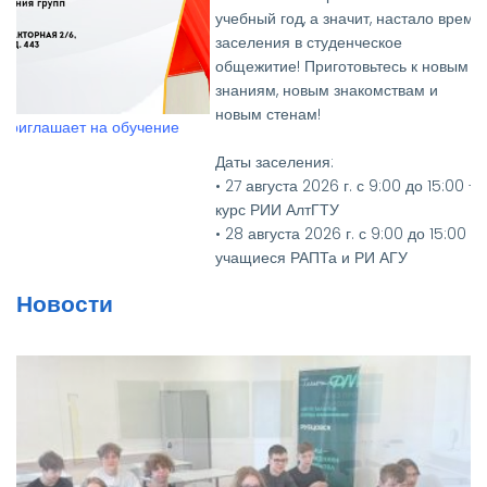
учебный год, а значит, настало время
заселения в студенческое
общежитие! Приготовьтесь к новым
знаниям, новым знакомствам и
Вручение дипломов выпус
новым стенам!
РИИ АлтГТУ
Даты заселения:
• 27 августа 2026 г. с 9:00 до 15:00 - 1
курс РИИ АлтГТУ
• 28 августа 2026 г. с 9:00 до 15:00 -
учащиеся РАПТа и РИ АГУ
• 27, 28, 31 августа 2026 г. с 9:00 до
Новости
15:00 - 2-4 курсы РИИ АлтГТУ
Необходимые документы:
• Паспорт и его копия
• Медицинская справка
(флюорография (копия), кровь на
RW, осмотр на чесотку и педикулез)
• Для первокурсников — два фото