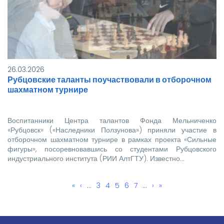
26.03.2026
Рубцовские таланты поучаствовали в отборочном
шахматном турнире
Воспитанники Центра талантов Фонда Мельниченко
«Рубцовск» («Наследники Ползунова») приняли участие в
отборочном шахматном турнире в рамках проекта «Сильные
фигуры», посоревновавшись со студентами Рубцовского
индустриального института (РИИ АлтГТУ). Известно…
Первая
«
←
‹
…
Page
3
Page
4
Текущая
5
Page
6
Page
7
…
Следующая
›
Последняя
»
Нумерация
страница
страница
страница
страница
страниц