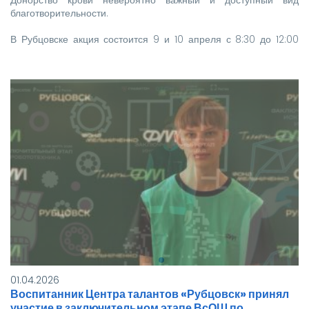
благотворительности.
В Рубцовске акция состоится 9 и 10 апреля с 8:30 до 12:00
часов.
Местом проведения станет пр. Рубцовский, 35а (Филиал
КГБУЗ «Алтайский…
01.04.2026
Воспитанник Центра талантов «Рубцовск» принял
участие в заключительном этапе ВсОШ по