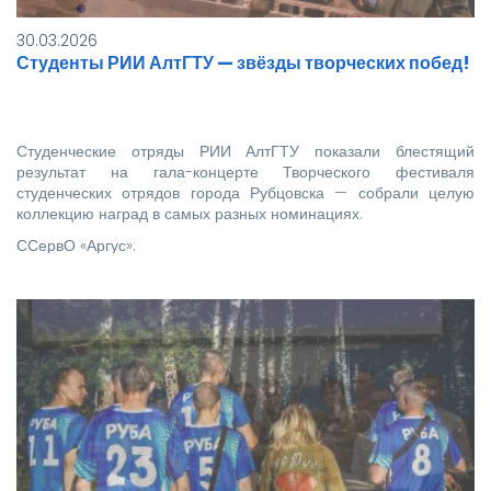
30.03.2026
Студенты РИИ АлтГТУ — звёзды творческих побед!
Студенческие отряды РИИ АлтГТУ показали блестящий
результат на гала-концерте Творческого фестиваля
студенческих отрядов города Рубцовска — собрали целую
коллекцию наград в самых разных номинациях.
ССервО «Аргус»:
1‑е место в номинации «…