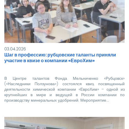
3х4
Важно: студенты, не достигшие 18 лет,
должны явиться на заселение в
сопровождении родителей.
Если у вас возникли вопросы,
обращайтесь по телефону: 8-385-
57-5-98-65.
03.04.2026
Ждем вас!
Шаг в профессию: рубцовские таланты приняли
участие в квизе о компании «ЕвроХим»
В Центре талантов Фонда Мельниченко «Рубцовск»
(«Наследники Ползунова») состоялся квиз, посвященный
деятельности химической компании «ЕвроХим» – одной из
крупнейших в мире и ведущей в России компании по
производству минеральных удобрений. Мероприятие…